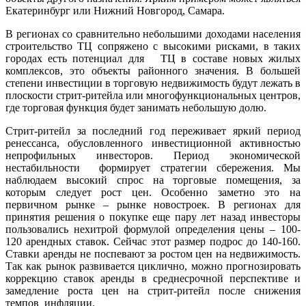
Екатеринбург или Нижний Новгород, Самара.
В регионах со сравнительно небольшими доходами населения
строительство ТЦ сопряжено с высокими рисками, в таких
городах есть потенциал для ТЦ в составе новых жилых
комплексов, это объекты районного значения. В большей
степени инвестиции в торговую недвижимость будут лежать в
плоскости стрит-ритейла или многофункциональных центров,
где торговая функция будет занимать небольшую долю.
Стрит-ритейл за последний год переживает яркий период
ренессанса, обусловленного инвестиционной активностью
непрофильных инвесторов. Период экономической
нестабильности формирует стратегии сбережения. Мы
наблюдаем высокий спрос на торговые помещения, за
которым следует рост цен. Особенно заметно это на
первичном рынке – рынке новостроек. В регионах для
принятия решения о покупке еще пару лет назад инвесторы
пользовались нехитрой формулой определения цены – 100-
120 арендных ставок. Сейчас этот размер подрос до 140-160.
Ставки аренды не поспевают за ростом цен на недвижимость.
Так как рынок развивается циклично, можно прогнозировать
коррекцию ставок аренды в среднесрочной перспективе и
замедление роста цен на стрит-ритейл после снижения
темпов инфляции.