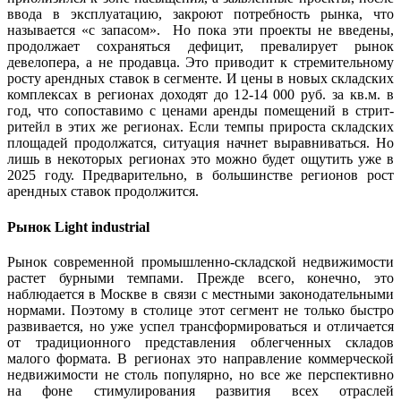
ввода в эксплуатацию, закроют потребность рынка, что
называется «с запасом». Но пока эти проекты не введены,
продолжает сохраняться дефицит, превалирует рынок
девелопера, а не продавца. Это приводит к стремительному
росту арендных ставок в сегменте. И цены в новых складских
комплексах в регионах доходят до 12-14 000 руб. за кв.м. в
год, что сопоставимо с ценами аренды помещений в стрит-
ритейл в этих же регионах. Если темпы прироста складских
площадей продолжатся, ситуация начнет выравниваться. Но
лишь в некоторых регионах это можно будет ощутить уже в
2025 году. Предварительно, в большинстве регионов рост
арендных ставок продолжится.
Рынок Light industrial
Рынок современной промышленно-складской недвижимости
растет бурными темпами. Прежде всего, конечно, это
наблюдается в Москве в связи с местными законодательными
нормами. Поэтому в столице этот сегмент не только быстро
развивается, но уже успел трансформироваться и отличается
от традиционного представления облегченных складов
малого формата. В регионах это направление коммерческой
недвижимости не столь популярно, но все же перспективно
на фоне стимулирования развития всех отраслей