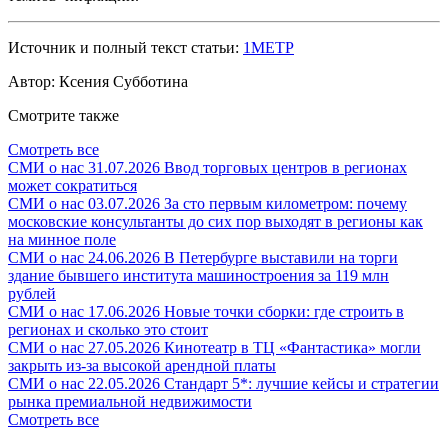
Источник и полный текст статьи:
1МЕТР
Автор: Ксения Субботина
Смотрите также
Смотреть все
СМИ о нас
31.07.2026
Ввод торговых центров в регионах
может сократиться
СМИ о нас
03.07.2026
За сто первым километром: почему
московские консультанты до сих пор выходят в регионы как
на минное поле
СМИ о нас
24.06.2026
В Петербурге выставили на торги
здание бывшего института машиностроения за 119 млн
рублей
СМИ о нас
17.06.2026
Новые точки сборки: где строить в
регионах и сколько это стоит
СМИ о нас
27.05.2026
Кинотеатр в ТЦ «Фантастика» могли
закрыть из-за высокой арендной платы
СМИ о нас
22.05.2026
Стандарт 5*: лучшие кейсы и стратегии
рынка премиальной недвижимости
Смотреть все