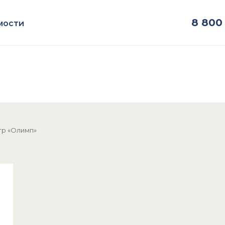
8
800 
мости
тр «Олимп»