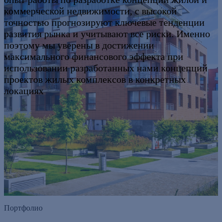
коммерческой недвижимости, с высокой
точностью прогнозируют ключевые тенденции
развития рынка и учитывают все риски. Именно
поэтому мы уверены в достижении
максимального финансового эффекта при
использовании разработанных нами концепций
проектов жилых комплексов в конкретных
локациях
Портфолио