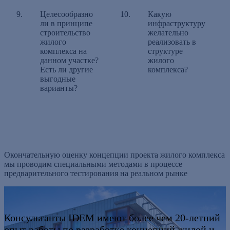
Целесообразно
Какую
ли в принципе
инфраструктуру
строительство
желательно
жилого
реализовать в
комплекса на
структуре
данном участке?
жилого
Есть ли другие
комплекса?
выгодные
варианты?
Окончательную оценку концепции проекта жилого комплекса
мы проводим специальными методами в процессе
предварительного тестирования на реальном рынке
Консультанты IDEM имеют более чем 20-летний
опыт работы по разработке концепций жилой и