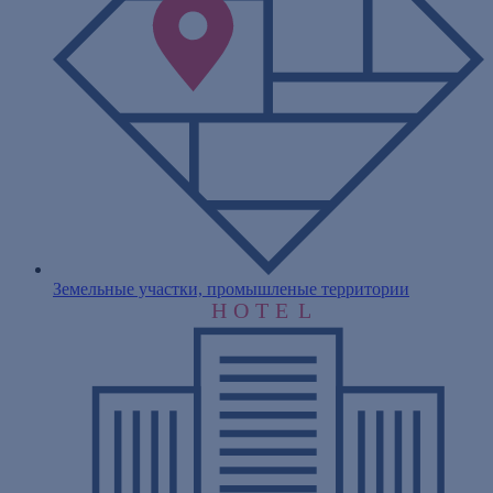
Земельные участки, промышленые территории
H
O
T
E
L