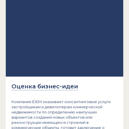
Оценка бизнес-идеи
Компания IDEM оказывает консалтинговые услуги
застройщикам и девелоперам коммерческой
недвижимости по определению наилучших
вариантов создания новых объектов или
реконструкции имеющихся строений в
коммерческие объекты, готовит заключение о