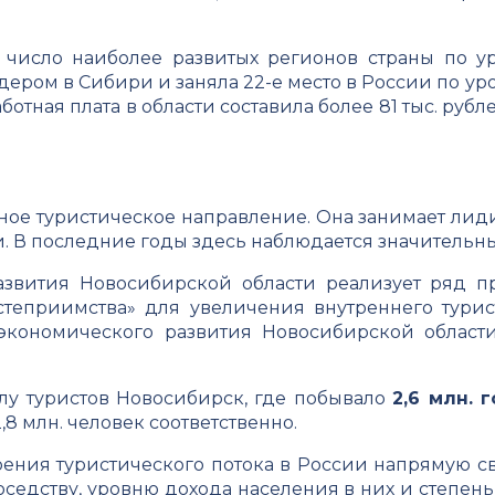
в число наиболее развитых регионов страны по у
лидером в Сибири и заняла 22-е место в России по у
отная плата в области составила более 81 тыс. рубл
ное туристическое направление. Она занимает ли
и. В последние годы здесь наблюдается значительны
азвития Новосибирской области реализует ряд п
степриимства» для увеличения внутреннего турис
 экономического развития Новосибирской облас
слу туристов Новосибирск, где побывало
2,6 млн. 
2,8 млн. человек соответственно.
рения туристического потока в России напрямую с
оседству, уровню дохода населения в них и степень