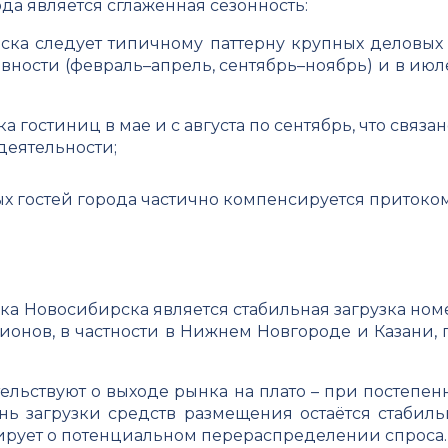
да является сглаженная сезонность:
ка следует типичному паттерну крупных деловых ц
ности (февраль–апрель, сентябрь–ноябрь) и в июле
а гостиниц в мае и с августа по сентябрь, что связа
деятельности;
х гостей города частично компенсируется притоко
а Новосибирска является стабильная загрузка но
ионов, в частности в Нижнем Новгороде и Казани, 
ельствуют о выходе рынка на плато – при постепенн
нь загрузки средств размещения остаётся стабиль
ирует о потенциальном перераспределении спроса.