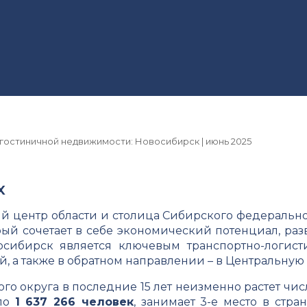
гостиничной недвижимости: Новосибирск | июнь 2025
х
центр области и столица Сибирского федеральног
ый сочетает в себе экономический потенциал, ра
осибирск является ключевым транспортно-логист
ай, а также в обратном направлении – в Центральну
го округа в последние 15 лет неизменно растет чис
ало
1 637 266 человек
, занимает 3-е место в стр