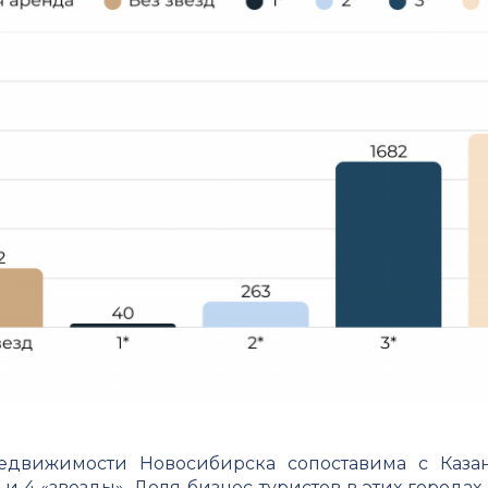
недвижимости Новосибирска сопоставима с Каз
и 4 «звезды». Доля бизнес-туристов в этих городах 