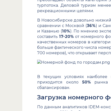
турпотока. Деловой туризм мене
рекреационными целями.
В Новосибирске довольно низкий
сравнении с Москвой (
36%
) и Сан
и Казанью (
10%
). По мнению эксп
составить
17-20%
от номерного фон
качественных номеров в категории
больше фактического числа номеро
700 номеров), что открывает персп
В текущих условиях наиболее 
приходится около
50%
рынка к
сбалансирован.
Загрузка номерного 
По данным аналитиков IDEM-конса