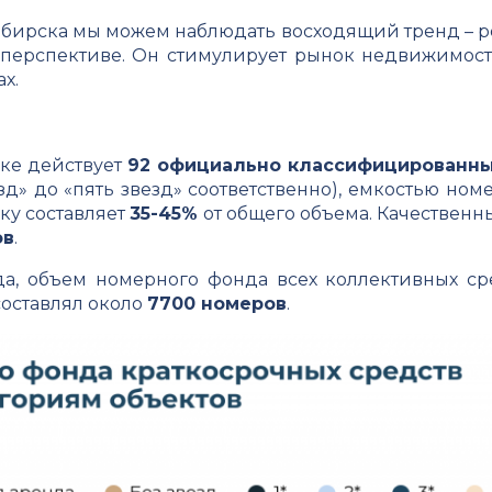
ибирска мы можем наблюдать восходящий тренд – р
перспективе. Он стимулирует рынок недвижимости,
х.
ке действует
92 официально классифицированны
езд» до «пять звезд» соответственно), емкостью но
ку составляет
35-45%
от общего объема. Качественны
ов
.
да, объем номерного фонда всех коллективных с
составлял около
7700 номеров
.