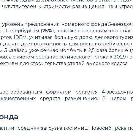
е чувствителен к стоимости размещения, чем «тр
 уровень предложения номерного фонда 5-звездочн
кт-Петербургом (
25%
), а так же сопоставимых по 
ертов IDEM, учитывая большую долю делового туриз
да, что дает возможность для роста потребительск
 5 «звёзд» уже сейчас мог быть в 2,5 раза больше (
в, а с учетом роста туристического потока к 2029 г
ективы для строительства отелей высокого класса.
востребованным форматом остаются 4-звёздочн
ачественных средств размещения. В целом р
фонда
лтинг средняя загрузка гостиниц Новосибирска по