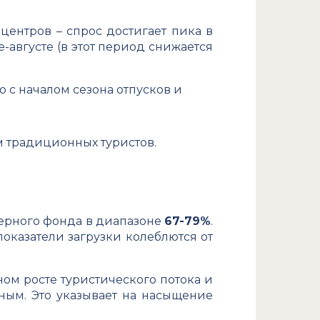
ентров – спрос достигает пика в
-августе (в этот период снижается
но с началом сезона отпусков и
м традиционных туристов.
мерного фонда в диапазоне
67-79%
.
показатели загрузки колеблются от
ом росте туристического потока и
ным. Это указывает на насыщение